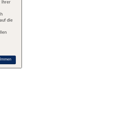
 Ihrer
ch
auf die
llen
timmen