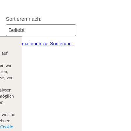
Sortieren nach:
itere Informationen zur Sortierung.
 auf
en wir
tzen,
se] von
alysen
 möglich
on
, welche
lehnen
Cookie-