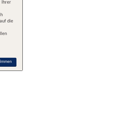
 Ihrer
ch
auf die
llen
timmen