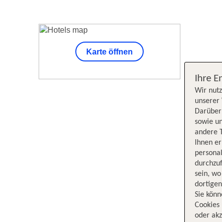
Karte öffnen
Unsere Su
Ihre E
Wir nutz
unserer 
Darüber 
sowie un
andere 
Ihnen e
persona
durchzuf
sein, w
dortige
Sie könn
Cookies 
oder akz