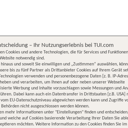
chergebnisse werden nach verschiedenen Kriterien sortiert.
We
ntscheidung – Ihr Nutzungserlebnis bei TUI.com
en Cookies und andere Technologien, die für Services und Funktionen
Website notwendig sind.
hinaus und soweit Sie einwilligen und „Zustimmen“ auswählen, könn
sere bis zu fünf Partner als Drittanbieter Cookies auf Ihrem Gerät se
Technologien verwenden und personenbezogene Daten [z. B. IP-Adres
rheben und verarbeiten, um Ihnen auf oder neben unserer Webseite
lisierte Werbung und Inhalte vorzuschlagen sowie Messungen und An
ühren. Dabei kann auch ein Datentransfer in Drittstaaten [z.B. USA]
o vom EU-Datenschutzniveau abgewichen werden kann und Zugriffe v
n Behörden nicht ausgeschlossen werden können.
en mehr Informationen unter "Einstellungen" finden und entscheiden
und welche auf Cookies basierende Verarbeitung Ihrer Daten Sie ab
eptieren möchten. Weitere Information zu den Cookies finden Sie im