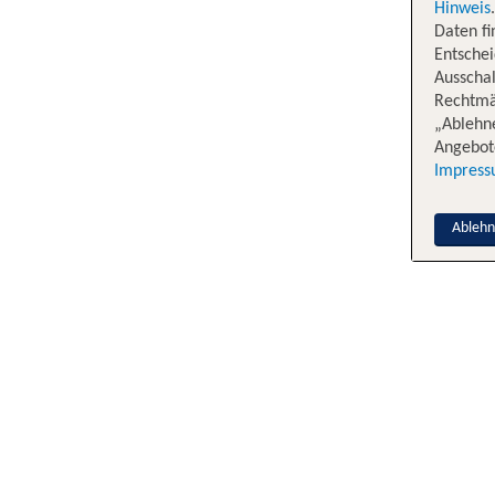
Hinweis
Daten f
Entschei
Ausschal
Rechtmäß
„Ablehn
Angebote
Impres
Ableh