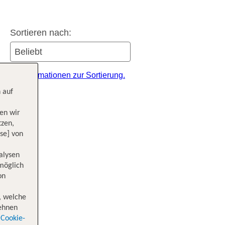
Sortieren nach:
itere Informationen zur Sortierung.
 auf
en wir
tzen,
se] von
alysen
 möglich
on
, welche
lehnen
Cookie-