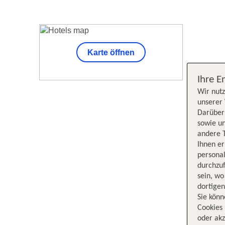
Karte öffnen
Unsere Su
Ihre E
Wir nutz
unserer 
Darüber 
sowie un
andere 
Ihnen e
persona
durchzuf
sein, w
dortige
Sie könn
Cookies 
oder akz