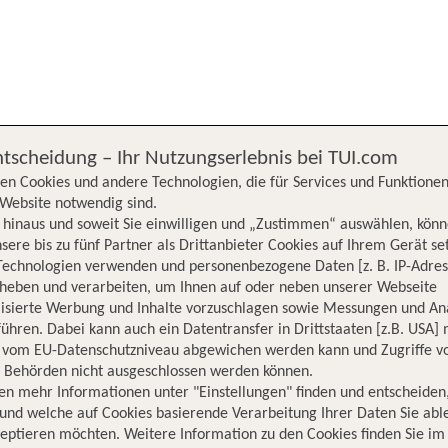
chergebnisse werden nach verschiedenen Kriterien sortiert.
We
ntscheidung – Ihr Nutzungserlebnis bei TUI.com
en Cookies und andere Technologien, die für Services und Funktionen
Website notwendig sind.
hinaus und soweit Sie einwilligen und „Zustimmen“ auswählen, könn
sere bis zu fünf Partner als Drittanbieter Cookies auf Ihrem Gerät se
Technologien verwenden und personenbezogene Daten [z. B. IP-Adres
rheben und verarbeiten, um Ihnen auf oder neben unserer Webseite
lisierte Werbung und Inhalte vorzuschlagen sowie Messungen und An
ühren. Dabei kann auch ein Datentransfer in Drittstaaten [z.B. USA]
o vom EU-Datenschutzniveau abgewichen werden kann und Zugriffe v
n Behörden nicht ausgeschlossen werden können.
en mehr Informationen unter "Einstellungen" finden und entscheiden
und welche auf Cookies basierende Verarbeitung Ihrer Daten Sie ab
eptieren möchten. Weitere Information zu den Cookies finden Sie im