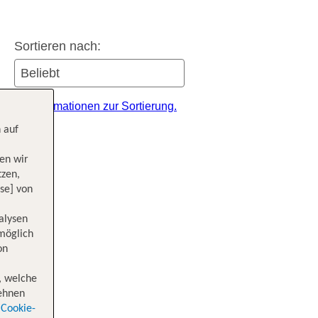
Sortieren nach:
itere Informationen zur Sortierung.
 auf
en wir
tzen,
se] von
alysen
 möglich
on
, welche
lehnen
Cookie-