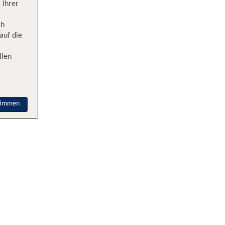
 Ihrer
ch
auf die
llen
timmen