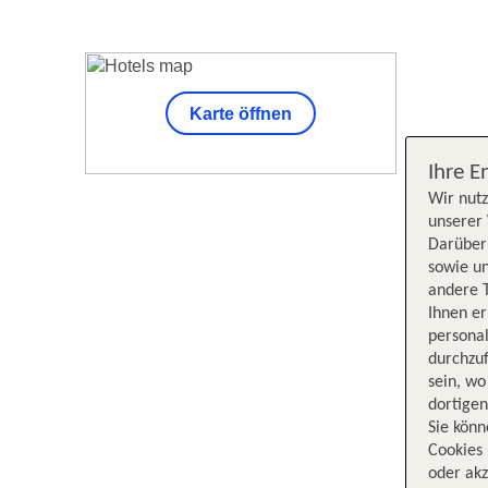
Karte öffnen
Unsere Su
Ihre E
Wir nutz
unserer 
Darüber 
sowie un
andere 
Ihnen e
persona
durchzuf
sein, w
dortige
Sie könn
Cookies 
oder akz