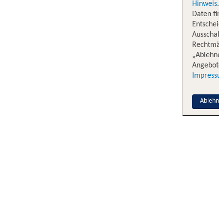
Hinweis
Daten f
Entschei
Ausschal
Rechtmäß
„Ablehn
Angebote
Impres
Ableh