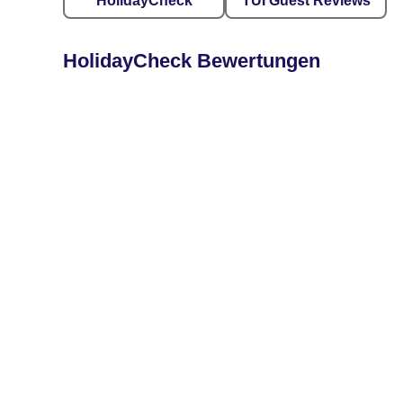
HolidayCheck
TUI Guest Reviews
HolidayCheck Bewertungen