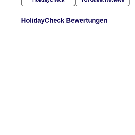
HolidayCheck
TUI Guest Reviews
HolidayCheck Bewertungen