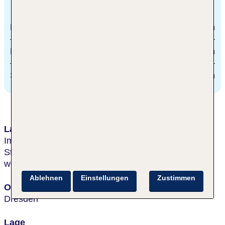
Entfernungen
Bahnhof
3.5 km
Flughafen
16 km
Stadtzentrum/Ortszentrum
7 km
Lage & Umgebung
Im Stadtteil Laubegast nahe der Elbe gelegen. Die
Staatsoperette sowie das Blaue Wunder sind in
wenigen Gehminuten zu erreichen. S: Alttolkewitz
Ablehnen
Einstellungen
Zustimmen
Ort
Dresden
Lage