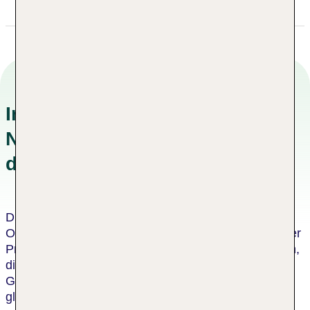
Informationen zu
Nachhaltigkeitskonzepten in
der Unterkunft
Dieses Hotel wurde von einer unabhängigen
Organisation als nachhaltiges Hotel zertifiziert. Dieser
Prozess umfasst eine Bewertung durch einen Dritten,
die bescheinigt, dass das Hotel die Kriterien des
Global Sustainable Tourism Council oder einen
gleichwertigen Standard erfüllt. Für jeden