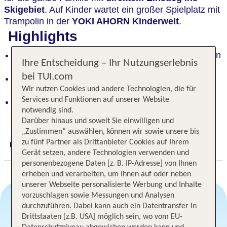
Skigebiet
. Auf Kinder wartet ein großer Spielplatz mit
Trampolin in der
YOKI AHORN Kinderwelt
.
Highlights
Direkter Einstieg ins Ski- und Wandergebiet für den
Ihre Entscheidung – Ihr Nutzungserlebnis
ultimativen Familienurlaub
bei TUI.com
Großer Spielplatz mit Trampolin in der YOKI
Wir nutzen Cookies und andere Technologien, die für
AHORN Kinderwelt
Services und Funktionen auf unserer Website
Ruhige Lage auf 1000 m Höhe mit herrlichem
notwendig sind.
Panoramablick
Darüber hinaus und soweit Sie einwilligen und
„Zustimmen“ auswählen, können wir sowie unsere bis
zu fünf Partner als Drittanbieter Cookies auf Ihrem
Digitaler und telefonischer 24/7 TUI Service
Gerät setzen, andere Technologien verwenden und
personenbezogene Daten [z. B. IP-Adresse] von Ihnen
erheben und verarbeiten, um Ihnen auf oder neben
unserer Webseite personalisierte Werbung und Inhalte
vorzuschlagen sowie Messungen und Analysen
durchzuführen. Dabei kann auch ein Datentransfer in
Drittstaaten [z.B. USA] möglich sein, wo vom EU-
Angebotsauswahl