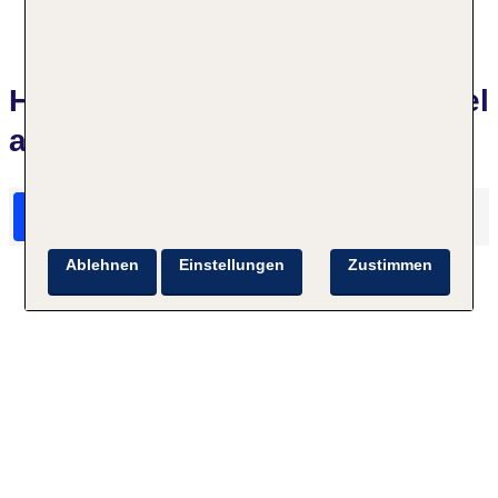
Hotelbewertungen AHORN Hotel
am Fichtelberg
HolidayCheck Bewertungen
Das sagen TUI Gäste
Ablehnen
Einstellungen
Zustimmen