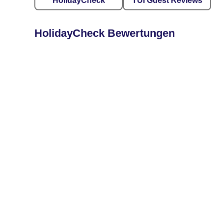
HolidayCheck
TUI Guest Reviews
HolidayCheck Bewertungen