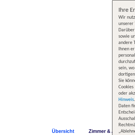
Ihre E
Wir nutz
unserer 
Darüber 
sowie un
andere 
Ihnen e
persona
durchzuf
sein, w
dortige
Sie könn
Cookies 
oder akz
Hinweis
Daten f
Entschei
Ausschal
Rechtmäß
Übersicht
Zimmer & Angebote
„Ablehn