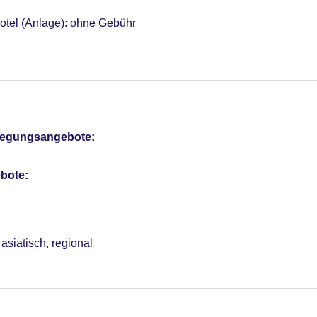
otel (Anlage): ohne Gebühr
sterCard, American Express, Diners, EC Karte/Maestro
, Anfrage & Reservierung notwendig
EUR, Anfrage & Reservierung nicht notwendig
e: 9, klimatisierte Tagungsräume, Tageslicht
pflegungsangebote:
bote:
asiatisch, regional