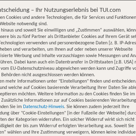
ntscheidung – Ihr Nutzungserlebnis bei TUI.com
en Cookies und andere Technologien, die für Services und Funktionen
Website notwendig sind.
hinaus und soweit Sie einwilligen und „Zustimmen“ auswählen, könn
sere bis zu fünf Partner als Drittanbieter Cookies auf Ihrem Gerät se
Technologien verwenden und personenbezogene Daten [z. B. IP-Adres
rheben und verarbeiten, um Ihnen auf oder neben unserer Webseite
lisierte Werbung und Inhalte vorzuschlagen sowie Messungen und An
ühren. Dabei kann auch ein Datentransfer in Drittstaaten [z.B. USA]
o vom EU-Datenschutzniveau abgewichen werden kann und Zugriffe v
n Behörden nicht ausgeschlossen werden können.
en mehr Informationen unter "Einstellungen" finden und entscheiden
und welche auf Cookies basierende Verarbeitung Ihrer Daten Sie ab
eptieren möchten. Weitere Information zu den Cookies finden Sie im
. Zusätzliche Informationen zur auf Cookies basierenden Verarbeitung
inden Sie im
Datenschutz-Hinweis
. Sie können zudem jederzeit Ihre
dung über "Cookie-Einstellungen" [in der Fußzeile der Webseite] dur
ten der Kategorien widerrufen. Ein solcher Widerruf wirkt sich nicht 
igkeit der bis zum Widerruf erfolgten Verarbeitung aus. Soweit Sie
Hotelinformationen
Lage
Bewertungen
en“ wählen und Ihre Zustimmung verweigern, können keine individue