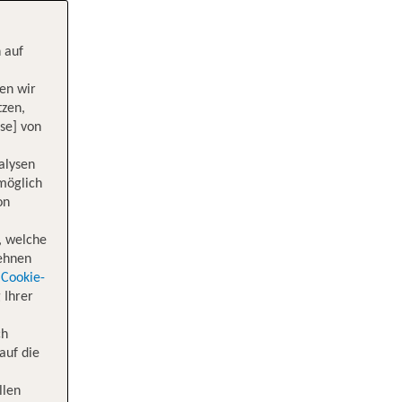
 auf
en wir
tzen,
se] von
alysen
 möglich
on
, welche
lehnen
Cookie-
 Ihrer
ch
auf die
llen