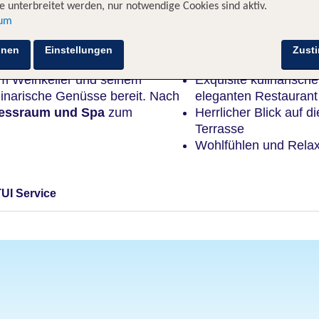
 unterbreitet werden, nur notwendige Cookies sind aktiv.
sum
Highlights
hnen
Einstellungen
Zust
em Weinkeller und seinem
Exquisite kulinarisc
inarische Genüsse bereit. Nach
eleganten Restaurant
nessraum und Spa
zum
Herrlicher Blick auf 
Terrasse
Wohlfühlen und Rela
TUI Service