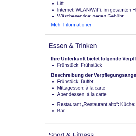
Lift
Internet: WLAN/WiFi, im gesamten H
Wäscheservice: gegen Gebühr
Gepäckservice
Mehr Informationen
Zahlungsarten: TUI Card / VISA, Ma
Haustier: Hund erlaubt: ca. 30 EUR
Parkmöglichkeiten: Garage: ca. 27 
Essen & Trinken
Tagungseinrichtungen: Konferenzräum
Zimmer: 234
Ihre Unterkunft bietet folgende Ver
Landeskategorie: 4 Sterne
Frühstück: Frühstück
Beschreibung der Verpflegungsange
Frühstück: Buffet
Mittagessen: à la carte
Abendessen: à la carte
Restaurant „Restaurant alto“: Küche: 
Bar
Sport & Fitness