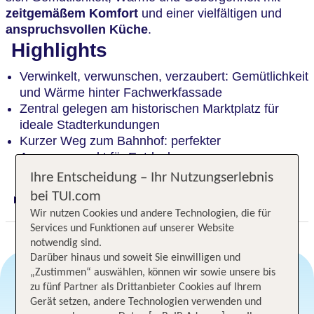
zeitgemäßem Komfort
und einer vielfältigen und
anspruchsvollen Küche
.
Highlights
Verwinkelt, verwunschen, verzaubert: Gemütlichkeit
und Wärme hinter Fachwerkfassade
Zentral gelegen am historischen Marktplatz für
ideale Stadterkundungen
Kurzer Weg zum Bahnhof: perfekter
Ausgangspunkt für Entdeckungen
Ihre Entscheidung – Ihr Nutzungserlebnis
bei TUI.com
Digitaler und telefonischer 24/7 TUI Service
Wir nutzen Cookies und andere Technologien, die für
Services und Funktionen auf unserer Website
notwendig sind.
Darüber hinaus und soweit Sie einwilligen und
„Zustimmen“ auswählen, können wir sowie unsere bis
zu fünf Partner als Drittanbieter Cookies auf Ihrem
Gerät setzen, andere Technologien verwenden und
Angebotsauswahl