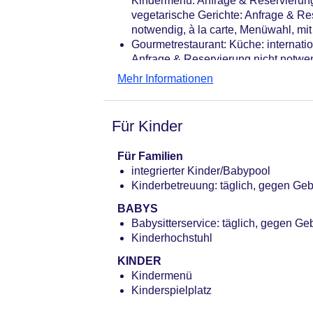
Kindermenü: Anfrage & Reservierung 
Landeskategorie: 4 Sterne
vegetarische Gerichte: Anfrage & Re
notwendig, à la carte, Menüwahl, mit
Gourmetrestaurant: Küche: internatio
Anfrage & Reservierung nicht notwendi
Bars & mehr: 2
Mehr Informationen
Beachclub: 10:00 Uhr - 23:00 Uhr
Poolbar Outdoor: 10:00 Uhr - 23:00 
Für Kinder
Für Familien
integrierter Kinder/Babypool
Kinderbetreuung: täglich, gegen Ge
BABYS
Babysitterservice: täglich, gegen Ge
Kinderhochstuhl
KINDER
Kindermenü
Kinderspielplatz