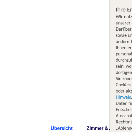
Ihre E
Wir nutz
unserer 
Darüber 
sowie un
andere 
Ihnen e
persona
durchzuf
sein, w
dortige
Sie könn
Cookies 
oder akz
Hinweis
Daten f
Entschei
Ausschal
Rechtmäß
Übersicht
Zimmer & Angebote
„Ablehn