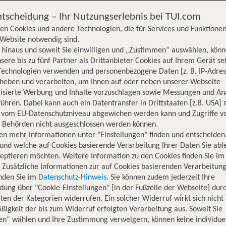
ntscheidung – Ihr Nutzungserlebnis bei TUI.com
en Cookies und andere Technologien, die für Services und Funktionen
Website notwendig sind.
hinaus und soweit Sie einwilligen und „Zustimmen“ auswählen, könn
sere bis zu fünf Partner als Drittanbieter Cookies auf Ihrem Gerät se
Technologien verwenden und personenbezogene Daten [z. B. IP-Adres
rheben und verarbeiten, um Ihnen auf oder neben unserer Webseite
lisierte Werbung und Inhalte vorzuschlagen sowie Messungen und An
ühren. Dabei kann auch ein Datentransfer in Drittstaaten [z.B. USA]
o vom EU-Datenschutzniveau abgewichen werden kann und Zugriffe v
n Behörden nicht ausgeschlossen werden können.
en mehr Informationen unter "Einstellungen" finden und entscheiden
und welche auf Cookies basierende Verarbeitung Ihrer Daten Sie ab
eptieren möchten. Weitere Information zu den Cookies finden Sie im
. Zusätzliche Informationen zur auf Cookies basierenden Verarbeitung
inden Sie im
Datenschutz-Hinweis
. Sie können zudem jederzeit Ihre
dung über "Cookie-Einstellungen" [in der Fußzeile der Webseite] dur
ten der Kategorien widerrufen. Ein solcher Widerruf wirkt sich nicht 
igkeit der bis zum Widerruf erfolgten Verarbeitung aus. Soweit Sie
Hotelinformationen
Lage
Bewertungen
en“ wählen und Ihre Zustimmung verweigern, können keine individue