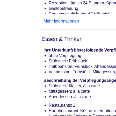
Rezeption: täglich 24 Stunden, Spra
Gästebetreuung
Gemeinschaftslounge/TV-Bereich
Gartenanlage
Mehr Informationen
Pools: 2
Pool: Outdoor, Süßwasser, beheizbar
Sonnenschirme: ohne Gebühr
Essen & Trinken
Pool „Garden Pool - Relaxation“: O
ohne Gebühr
Ihre Unterkunft bietet folgende Ver
Badetücher: ohne Gebühr
ohne Verpflegung
Minimarkt, Boutique
Frühstück: Frühstück
Internet: WLAN/WiFi, im gesamten H
Halbpension: Frühstück, Abendesse
Waschsalon: gegen Gebühr, Wäsche
Vollpension: Frühstück, Mittagesse
Concierge Service, Gepäckservice
Zahlungsarten: TUI Card / VISA, Mas
Beschreibung der Verpflegungsange
Pflicht
Frühstück: täglich, à la carte
Haustier: Hund erlaubt: pro Nacht a
Mittagessen: à la carte
notwendig
Abendessen: à la carte
Parkmöglichkeiten: Parkplatz (nach 
Restaurants: 2
Businesscenter: täglich, ohne Gebüh
Hauptrestaurant: Küche: internationa
Gebäudeanzahl: 3, Etagen: 4, Zimm