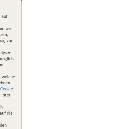
 auf
en wir
tzen,
se] von
alysen
 möglich
on
, welche
lehnen
Cookie-
 Ihrer
ch
auf die
llen