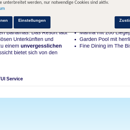
 unterbreitet werden, nur notwendige Cookies sind aktiv.
sum
Highlights
hnen
Einstellungen
Zust
den Bahamas. Das Resort lädt
Marina mit 200 Liege
riösen Unterkünften und
Garden Pool mit herrl
 zu einem
unvergesslichen
Fine Dining im The Bi
sicht bietet sich von den
TUI Service