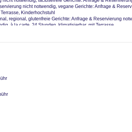
nicht notwendig, lactosefreie Gerichte: Anfrage & Reservierun
servierung nicht notwendig, vegane Gerichte: Anfrage & Reserv
 Terrasse, Kinderhochstuhl
nal, regional, glutenfreie Gerichte: Anfrage & Reservierung no
g, à la carte, 24 Stunden, klimatisierbar, mit Terrasse
Uhr
bühr
bühr