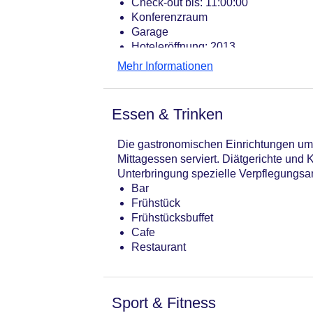
Check-out bis: 11:00:00
Konferenzraum
Garage
Hoteleröffnung: 2013
Hotelsafe
Mehr Informationen
WLAN/WiFi im Hotel
Lift
Anzahl der Konferenzräume: 2
Essen & Trinken
Anzahl der Aufzüge: 1
Zimmerservice
Die gastronomischen Einrichtungen umf
Gesamtanzahl der Stockwerke: 7
Mittagessen serviert. Diätgerichte und
Gesamtanzahl der Zimmer: 36
Unterbringung spezielle Verpflegungsan
Zahlungsarten: American Express, D
Bar
Landeskategorie: 4 Sterne
Frühstück
Frühstücksbuffet
Cafe
Restaurant
Sport & Fitness