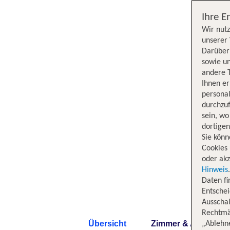
Ihre E
Wir nutz
unserer 
Darüber 
sowie un
andere 
Ihnen e
persona
durchzuf
sein, w
dortige
Sie könn
Cookies 
oder akz
Hinweis
Daten f
Entschei
Ausschal
Rechtmäß
Übersicht
Zimmer & Angebote
„Ablehn