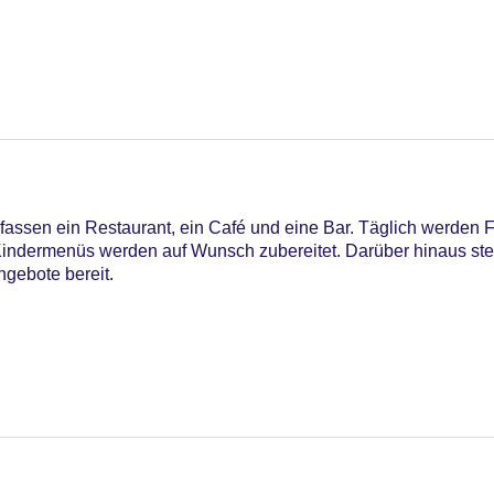
assen ein Restaurant, ein Café und eine Bar. Täglich werden 
 Kindermenüs werden auf Wunsch zubereitet. Darüber hinaus stel
gebote bereit.
iners Club, Mastercard, Visa