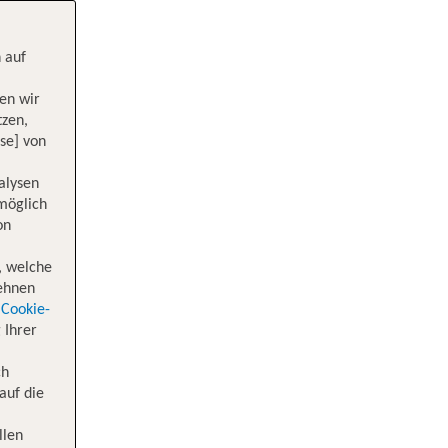
 auf
en wir
tzen,
se] von
alysen
 möglich
on
, welche
lehnen
Cookie-
 Ihrer
ch
auf die
llen