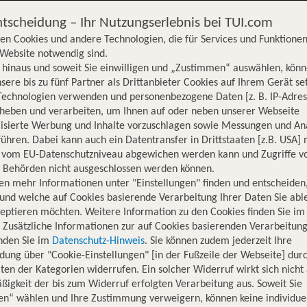
ntscheidung – Ihr Nutzungserlebnis bei TUI.com
en Cookies und andere Technologien, die für Services und Funktionen
Website notwendig sind.
hinaus und soweit Sie einwilligen und „Zustimmen“ auswählen, könn
sere bis zu fünf Partner als Drittanbieter Cookies auf Ihrem Gerät se
Technologien verwenden und personenbezogene Daten [z. B. IP-Adres
rheben und verarbeiten, um Ihnen auf oder neben unserer Webseite
lisierte Werbung und Inhalte vorzuschlagen sowie Messungen und An
ühren. Dabei kann auch ein Datentransfer in Drittstaaten [z.B. USA]
o vom EU-Datenschutzniveau abgewichen werden kann und Zugriffe v
n Behörden nicht ausgeschlossen werden können.
en mehr Informationen unter "Einstellungen" finden und entscheiden
und welche auf Cookies basierende Verarbeitung Ihrer Daten Sie ab
eptieren möchten. Weitere Information zu den Cookies finden Sie im
. Zusätzliche Informationen zur auf Cookies basierenden Verarbeitung
inden Sie im
Datenschutz-Hinweis
. Sie können zudem jederzeit Ihre
dung über "Cookie-Einstellungen" [in der Fußzeile der Webseite] dur
ten der Kategorien widerrufen. Ein solcher Widerruf wirkt sich nicht 
igkeit der bis zum Widerruf erfolgten Verarbeitung aus. Soweit Sie
Hotelinformationen
Lage
Bewertungen
en“ wählen und Ihre Zustimmung verweigern, können keine individue