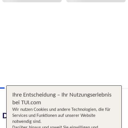
Ihre Entscheidung – Ihr Nutzungserlebnis
bei TUI.com
Wir nutzen Cookies und andere Technologien, die für
Das erwartet Sie
Services und Funktionen auf unserer Website
notwendig sind.
Darüber hinaus und soweit Sie einwilligen und