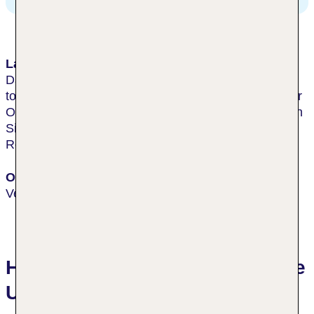
Lage & Umgebung
Das beliebte Cityhotel befindet sich unmittelbar im
touristischen Zentrum von Venedig und ist unweit der
Ortsmitte gelegen. In unmittelbarer Umgebung finden
Sie umfangreiche Einkaufsmöglichkeiten, Bars und
Restaurants.
Ort
Venedig
Hotelbewertungen Al Graspo de
Ua