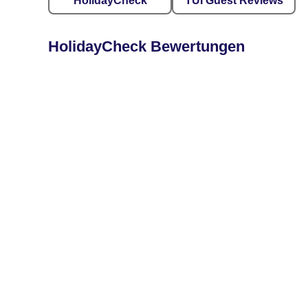
HolidayCheck
TUI Guest Reviews
HolidayCheck Bewertungen