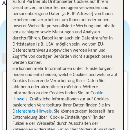
zu fünf Partner als Drittanbieter Cookies auf Ihrem
Ana Holiday Inn Kanazawa Sky
Gerät setzen, andere Technologien verwenden und
personenbezogene Daten [z. B. IP-Adresse] von Ihnen
erheben und verarbeiten, um Ihnen auf oder neben
unserer Webseite personalisierte Werbung und Inhalte
vorzuschlagen sowie Messungen und Analysen
durchzuführen. Dabei kann auch ein Datentransfer in
Angebotsauswahl
Drittstaaten [z.B. USA] möglich sein, wo vom EU-
Datenschutzniveau abgewichen werden kann und
Zugriffe von dortigen Behörden nicht ausgeschlossen
werden können.
Sie können mehr Informationen unter "Einstellungen"
finden und entscheiden, welche Cookies und welche auf
Cookies basierende Verarbeitung Ihrer Daten Sie
ablehnen oder akzeptieren möchten. Weitere
Information zu den Cookies finden Sie im
Cookie-
Hinweis
. Zusätzliche Informationen zur auf Cookies
basierenden Verarbeitung Ihrer Daten finden Sie im
Datenschutz-Hinweis
. Sie können zudem jederzeit Ihre
Entscheidung über "Cookie-Einstellungen" [in der
Fußzeile der Webseite] durch Ausschalten der
Kategorien widerrufen. Ein solcher Widerruf wirkt sich