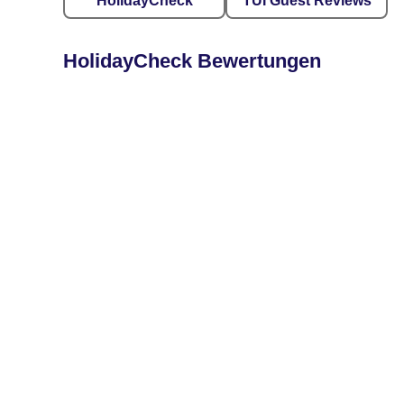
HolidayCheck
TUI Guest Reviews
HolidayCheck Bewertungen