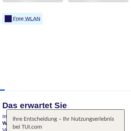
Free WLAN
Das erwartet Sie
Im Andante Hotel Dresden genießt du
Ihre Entscheidung – Ihr Nutzungserlebnis
Wohlfühlmomente
im südöstlichen Stadtteil Reick.
bei TUI.com
Von hier bist du bequem in der barocken Innenstadt