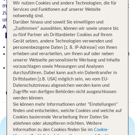
Wir nutzen Cookies und andere Technologien, die für
mit ihren beeindruckenden Museen. Oder du startest
Services und Funktionen auf unserer Website
zu Outdoor Abenteuern in der Sächsischen Schweiz
notwendig sind.
und zum berühmten Prebischtor. Dein
perfekter
Darüber hinaus und soweit Sie einwilligen und
Ausgangspunkt
für Entdeckungen.
„Zustimmen“ auswählen, können wir sowie unsere bis
Highlights
zu fünf Partner als Drittanbieter Cookies auf Ihrem
Gerät setzen, andere Technologien verwenden und
Wohlfühlmomente genießen
personenbezogene Daten [z. B. IP-Adresse] von Ihnen
Bequemer Zugang zur barocken Altstadt und ihren
erheben und verarbeiten, um Ihnen auf oder neben
Highlights
unserer Webseite personalisierte Werbung und Inhalte
vorzuschlagen sowie Messungen und Analysen
Idealer Startpunkt für Ausflüge in die Sächsische
durchzuführen. Dabei kann auch ein Datentransfer in
Schweiz
Drittstaaten [z.B. USA] möglich sein, wo vom EU-
Datenschutzniveau abgewichen werden kann und
Zugriffe von dortigen Behörden nicht ausgeschlossen
Digitaler und telefonischer 24/7 TUI Service
werden können.
Sie können mehr Informationen unter "Einstellungen"
finden und entscheiden, welche Cookies und welche auf
Cookies basierende Verarbeitung Ihrer Daten Sie
ablehnen oder akzeptieren möchten. Weitere
Information zu den Cookies finden Sie im
Cookie-