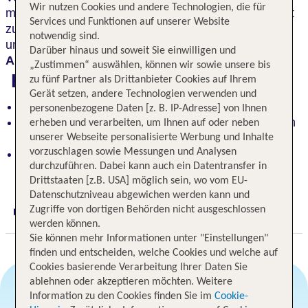
Wir nutzen Cookies und andere Technologien, die für
mit ihren beeindruckenden Museen. Oder du startest
Services und Funktionen auf unserer Website
zu Outdoor Abenteuern in der Sächsischen Schweiz
notwendig sind.
und zum berühmten Prebischtor. Dein
perfekter
Darüber hinaus und soweit Sie einwilligen und
Ausgangspunkt
für Entdeckungen.
„Zustimmen“ auswählen, können wir sowie unsere bis
Highlights
zu fünf Partner als Drittanbieter Cookies auf Ihrem
Gerät setzen, andere Technologien verwenden und
Wohlfühlmomente genießen
personenbezogene Daten [z. B. IP-Adresse] von Ihnen
Bequemer Zugang zur barocken Altstadt und ihren
erheben und verarbeiten, um Ihnen auf oder neben
Highlights
unserer Webseite personalisierte Werbung und Inhalte
vorzuschlagen sowie Messungen und Analysen
Idealer Startpunkt für Ausflüge in die Sächsische
durchzuführen. Dabei kann auch ein Datentransfer in
Schweiz
Drittstaaten [z.B. USA] möglich sein, wo vom EU-
Datenschutzniveau abgewichen werden kann und
Zugriffe von dortigen Behörden nicht ausgeschlossen
Digitaler und telefonischer 24/7 TUI Service
werden können.
Sie können mehr Informationen unter "Einstellungen"
finden und entscheiden, welche Cookies und welche auf
Cookies basierende Verarbeitung Ihrer Daten Sie
ablehnen oder akzeptieren möchten. Weitere
Information zu den Cookies finden Sie im
Cookie-