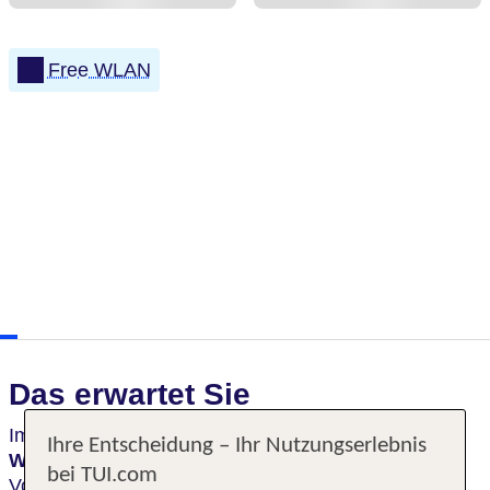
Free WLAN
Das erwartet Sie
Im Andante Hotel Dresden genießt du
Ihre Entscheidung – Ihr Nutzungserlebnis
Wohlfühlmomente
im südöstlichen Stadtteil Reick.
bei TUI.com
Von hier bist du bequem in der barocken Innenstadt