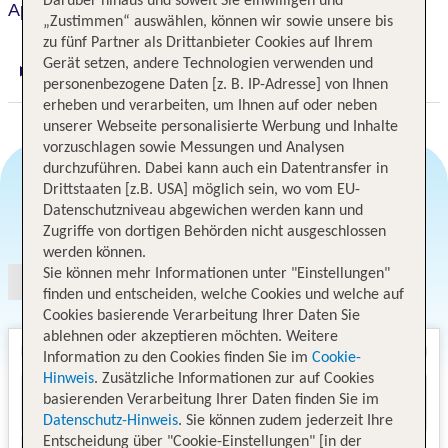
Darüber hinaus und soweit Sie einwilligen und
Appart'City Reims Parc des Expositions
„Zustimmen“ auswählen, können wir sowie unsere bis
zu fünf Partner als Drittanbieter Cookies auf Ihrem
Gerät setzen, andere Technologien verwenden und
Digitaler und telefonischer 24/7 TUI Service
personenbezogene Daten [z. B. IP-Adresse] von Ihnen
erheben und verarbeiten, um Ihnen auf oder neben
unserer Webseite personalisierte Werbung und Inhalte
vorzuschlagen sowie Messungen und Analysen
durchzuführen. Dabei kann auch ein Datentransfer in
Drittstaaten [z.B. USA] möglich sein, wo vom EU-
Datenschutzniveau abgewichen werden kann und
Angebotsauswahl
Zugriffe von dortigen Behörden nicht ausgeschlossen
werden können.
Sie können mehr Informationen unter "Einstellungen"
finden und entscheiden, welche Cookies und welche auf
Cookies basierende Verarbeitung Ihrer Daten Sie
ablehnen oder akzeptieren möchten. Weitere
Information zu den Cookies finden Sie im
Cookie-
Hinweis
. Zusätzliche Informationen zur auf Cookies
basierenden Verarbeitung Ihrer Daten finden Sie im
Datenschutz-Hinweis
. Sie können zudem jederzeit Ihre
Entscheidung über "Cookie-Einstellungen" [in der