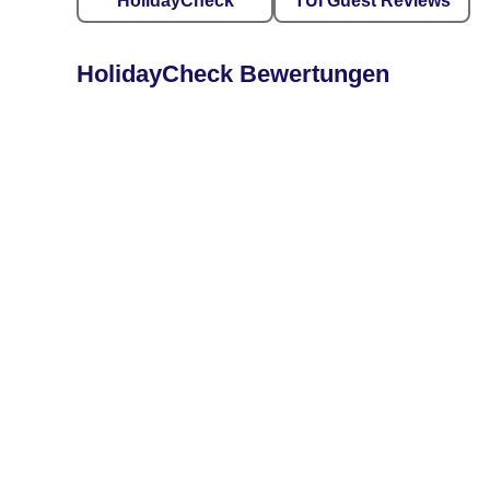
HolidayCheck
TUI Guest Reviews
HolidayCheck Bewertungen