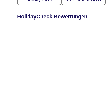
HolidayCheck
TUI Guest Reviews
HolidayCheck Bewertungen