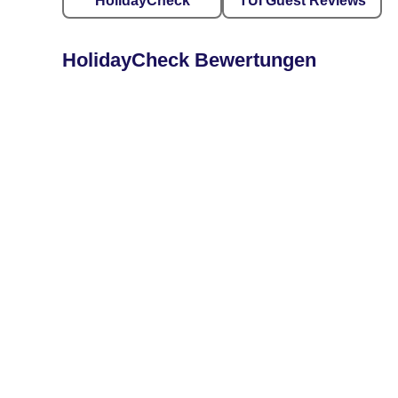
HolidayCheck
TUI Guest Reviews
HolidayCheck Bewertungen