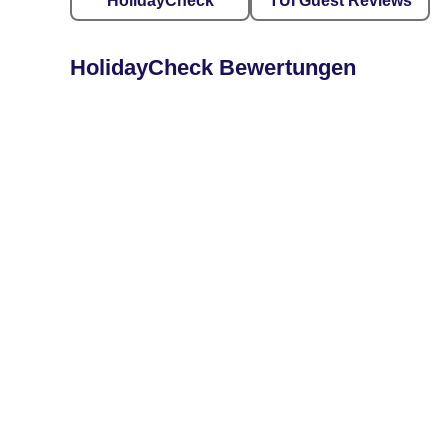
HolidayCheck
TUI Guest Reviews
HolidayCheck Bewertungen