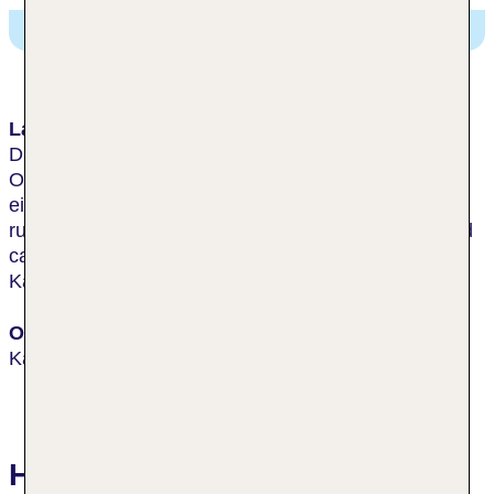
Art Hotel Kagoshima,
null 22-1, Kagoshima, Japan
Lage & Umgebung
Das Hotel liegt rund 5 Gehminuten vom Prefectural
Office und vom Kamoike Port entfernt, was es zu
einem idealen Aufenthaltsort macht. Das Hotel liegt
rund 85 Fahrminuten vom Flughafen Kagoshima und
ca. 15-20 Fahrminuten vom Hauptbahnhof
Kagoshima entfernt.
Ort
Kagoshima
Hotelbewertungen Art Hotel