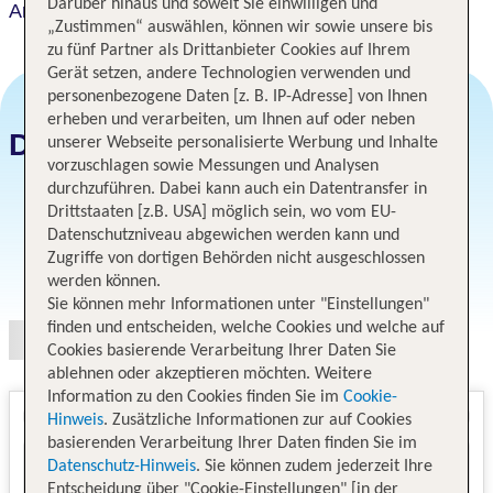
Darüber hinaus und soweit Sie einwilligen und
Art Hotel Kagoshima
„Zustimmen“ auswählen, können wir sowie unsere bis
zu fünf Partner als Drittanbieter Cookies auf Ihrem
Gerät setzen, andere Technologien verwenden und
personenbezogene Daten [z. B. IP-Adresse] von Ihnen
erheben und verarbeiten, um Ihnen auf oder neben
Datum und Preise
unserer Webseite personalisierte Werbung und Inhalte
vorzuschlagen sowie Messungen und Analysen
durchzuführen. Dabei kann auch ein Datentransfer in
Drittstaaten [z.B. USA] möglich sein, wo vom EU-
Datenschutzniveau abgewichen werden kann und
Zugriffe von dortigen Behörden nicht ausgeschlossen
Angebotsauswahl
werden können.
Sie können mehr Informationen unter "Einstellungen"
finden und entscheiden, welche Cookies und welche auf
Cookies basierende Verarbeitung Ihrer Daten Sie
ablehnen oder akzeptieren möchten. Weitere
Information zu den Cookies finden Sie im
Cookie-
Hinweis
. Zusätzliche Informationen zur auf Cookies
basierenden Verarbeitung Ihrer Daten finden Sie im
Datenschutz-Hinweis
. Sie können zudem jederzeit Ihre
Entscheidung über "Cookie-Einstellungen" [in der