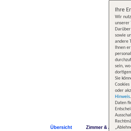
Ihre E
Wir nutz
unserer 
Darüber 
sowie un
andere 
Ihnen e
persona
durchzuf
sein, w
dortige
Sie könn
Cookies 
oder akz
Hinweis
Daten f
Entschei
Ausschal
Rechtmäß
Übersicht
Zimmer & Angebote
„Ablehn