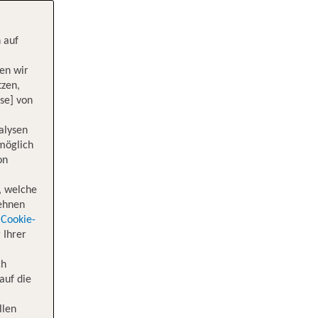
 auf
en wir
tzen,
se] von
alysen
 möglich
on
, welche
lehnen
Cookie-
 Ihrer
ch
auf die
llen