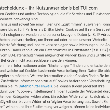
ntscheidung – Ihr Nutzungserlebnis bei TUI.com
en Cookies und andere Technologien, die für Services und Funktionen
Website notwendig sind.
hinaus und soweit Sie einwilligen und „Zustimmen“ auswählen, könn
sere bis zu fünf Partner als Drittanbieter Cookies auf Ihrem Gerät se
Technologien verwenden und personenbezogene Daten [z. B. IP-Adres
rheben und verarbeiten, um Ihnen auf oder neben unserer Webseite
lisierte Werbung und Inhalte vorzuschlagen sowie Messungen und An
ühren. Dabei kann auch ein Datentransfer in Drittstaaten [z.B. USA]
o vom EU-Datenschutzniveau abgewichen werden kann und Zugriffe v
n Behörden nicht ausgeschlossen werden können.
en mehr Informationen unter "Einstellungen" finden und entscheiden
und welche auf Cookies basierende Verarbeitung Ihrer Daten Sie ab
eptieren möchten. Weitere Information zu den Cookies finden Sie im
. Zusätzliche Informationen zur auf Cookies basierenden Verarbeitung
inden Sie im
Datenschutz-Hinweis
. Sie können zudem jederzeit Ihre
dung über "Cookie-Einstellungen" [in der Fußzeile der Webseite] dur
ten der Kategorien widerrufen. Ein solcher Widerruf wirkt sich nicht 
igkeit der bis zum Widerruf erfolgten Verarbeitung aus. Soweit Sie
Hotelinformationen
Lage
Bewertungen
en“ wählen und Ihre Zustimmung verweigern, können keine individue