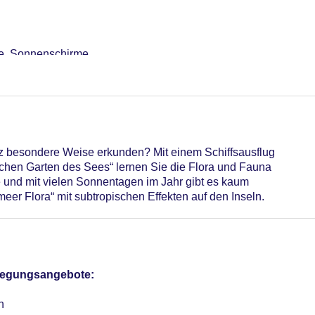
le, Sonnenschirme
iegestühle, Sonnenschirme
otel (Anlage): ohne Gebühr
sterCard, American Express, EC Karte/Maestro
z besondere Weise erkunden? Mit einem Schiffsausflug
 14 EUR, Reservierung notwendig
ischen Garten des Sees“ lernen Sie die Flora und Fauna
Verfügbarkeit), unbewacht: ohne Gebühr, Stellplätze, überdach
e und mit vielen Sonnentagen im Jahr gibt es kaum
r: 67
meer Flora“ mit subtropischen Effekten auf den Inseln.
pflegungsangebote:
n