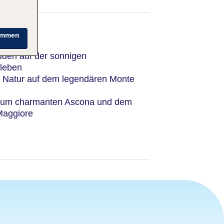
immen
den auf der sonnigen
rleben
 Natur auf dem legendären Monte
zum charmanten Ascona und dem
Maggiore