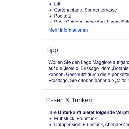
Lift
Gartenanlage, Sonnenterrasse
Pools: 2
Pool: Outdoor, beheizbar, Liegestüh
Pool: Outdoor, beheizbar, Liegen, L
Mehr Informationen
Whirlpool: im Wellnessbereich
Badetücher
Internet: WLAN/WiFi, im gesamten H
Tipp
Internetterminal: ohne Gebühr
Zahlungsarten: TUI Card / VISA, Ma
Wollen Sie den Lago Maggiore auf gan
Haustier: Hund erlaubt: pro Tag ca.
auf die „Isole di Brissago“ dem „Botan
Parkmöglichkeiten: Parkplatz (nach 
kennen. Geschützt durch die Alpenkett
Gebäudeanzahl: 1, Etagen: 4, Zimme
Frosttage. Sie erleben daher die „Mittel
Landeskategorie: 4 Sterne
Essen & Trinken
Ihre Unterkunft bietet folgende Ver
Frühstück: Frühstück
Halbpension: Frühstück, Abendesse