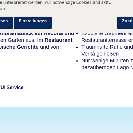
 unterbreitet werden, nur notwendige Cookies sind aktiv.
sum
Highlights
hnen
Einstellungen
Zust
anoramablick
auf Ascona und
Exquisite Gaumenfreu
en Garten aus.
Im
Restaurant
Restaurantterrasse e
pische Gerichte
und vom
Traumhafte Ruhe und
Verità genießen
Nur wenige Minuten 
bezaubernden Lago 
TUI Service