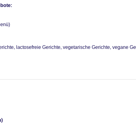
bote:
enü)
erichte, lactosefreie Gerichte, vegetarische Gerichte, vegane G
n)