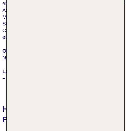
erreichen die Gäste die nächste Diskothek und Torre
Astura, nach ca. 400 m den Bahnhof und Borgo
Medioevale und nach ca. 2 km die nächste größere
Stadt sowie Cimitero Americano. Der Flughafen
Ciampino und Leonardo da Vinci (Fiumicino) liegen
etwa 60 km vom Hotel entfernt.
Ort
Nettuno
Lage
Sandstrand
Hotelbewertungen Astura
Palace