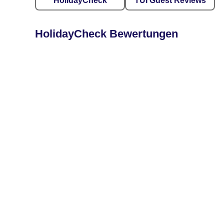
HolidayCheck
TUI Guest Reviews
HolidayCheck Bewertungen