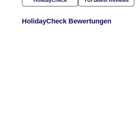
HolidayCheck
TUI Guest Reviews
HolidayCheck Bewertungen