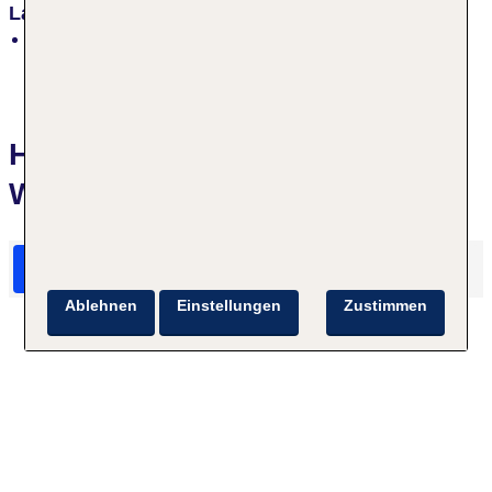
Lage
zentral, Restaurants/Geschäfte in der Nähe
Hotelbewertungen BEST
WESTERN Leipzig City Center
HolidayCheck Bewertungen
Das sagen TUI Gäste
Ablehnen
Einstellungen
Zustimmen