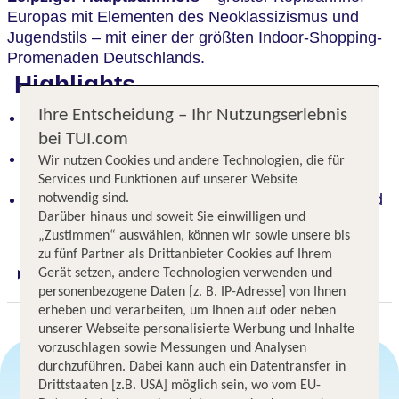
Europas mit Elementen des Neoklassizismus und
Jugendstils – mit einer der größten Indoor-Shopping-
Promenaden Deutschlands.
Highlights
Ihre Entscheidung – Ihr Nutzungserlebnis
Erstklassiger Service in einer Top-Lage: perfekter
Ort für unvergessliche Erlebnisse
bei TUI.com
Mitten in Leipzig: ein pulsierender Ort voller
Wir nutzen Cookies und andere Technologien, die für
Geschichte und Kultur
Services und Funktionen auf unserer Website
Zentral am Leipziger Hauptbahnhof: Einkaufs- und
notwendig sind.
Darüber hinaus und soweit Sie einwilligen und
Genussoase für jeden Geschmack
„Zustimmen“ auswählen, können wir sowie unsere bis
zu fünf Partner als Drittanbieter Cookies auf Ihrem
Gerät setzen, andere Technologien verwenden und
Digitaler und telefonischer 24/7 TUI Service
personenbezogene Daten [z. B. IP-Adresse] von Ihnen
erheben und verarbeiten, um Ihnen auf oder neben
unserer Webseite personalisierte Werbung und Inhalte
vorzuschlagen sowie Messungen und Analysen
durchzuführen. Dabei kann auch ein Datentransfer in
Drittstaaten [z.B. USA] möglich sein, wo vom EU-