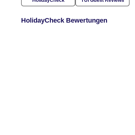
HolidayCheck
TUI Guest Reviews
HolidayCheck Bewertungen