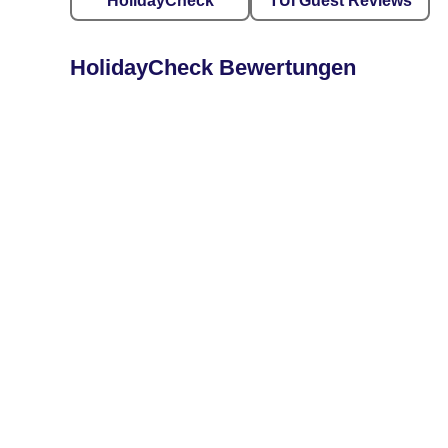
HolidayCheck
TUI Guest Reviews
HolidayCheck Bewertungen