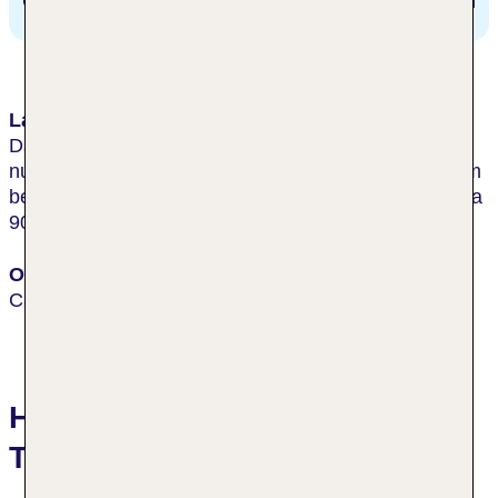
Cairns Airport
5 km
Lage & Umgebung
Das Hotel befindet sich direkt im Herzen von Cairns,
nur einen Häuserblock (ca. 3-minütiger Fußweg) vom
beliebten Kai Cairns Esplanade entfernt und nur etwa
900 m (ca. 15 min zu Fuß) vom Stadtzentrum.
Ort
Cairns
Hotelbewertungen Bay Village
Tropical Retreat