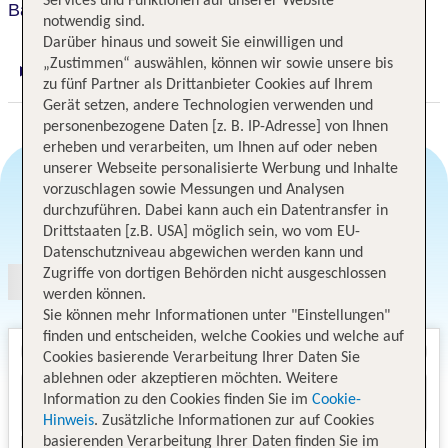
Services und Funktionen auf unserer Website
Bay Village Tropical Retreat
notwendig sind.
Darüber hinaus und soweit Sie einwilligen und
„Zustimmen“ auswählen, können wir sowie unsere bis
Digitaler und telefonischer 24/7 TUI Service
zu fünf Partner als Drittanbieter Cookies auf Ihrem
Gerät setzen, andere Technologien verwenden und
personenbezogene Daten [z. B. IP-Adresse] von Ihnen
erheben und verarbeiten, um Ihnen auf oder neben
unserer Webseite personalisierte Werbung und Inhalte
vorzuschlagen sowie Messungen und Analysen
durchzuführen. Dabei kann auch ein Datentransfer in
Angebotsauswahl
Drittstaaten [z.B. USA] möglich sein, wo vom EU-
Datenschutzniveau abgewichen werden kann und
Zugriffe von dortigen Behörden nicht ausgeschlossen
werden können.
Sie können mehr Informationen unter "Einstellungen"
finden und entscheiden, welche Cookies und welche auf
Cookies basierende Verarbeitung Ihrer Daten Sie
ablehnen oder akzeptieren möchten. Weitere
Information zu den Cookies finden Sie im
Cookie-
Hinweis
. Zusätzliche Informationen zur auf Cookies
basierenden Verarbeitung Ihrer Daten finden Sie im