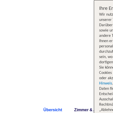
Ihre E
Wir nutz
unserer 
Darüber 
sowie un
andere 
Ihnen e
persona
durchzuf
sein, w
dortige
Sie könn
Cookies 
oder akz
Hinweis
Daten f
Entschei
Ausschal
Rechtmäß
Übersicht
Zimmer & Angebote
„Ablehn