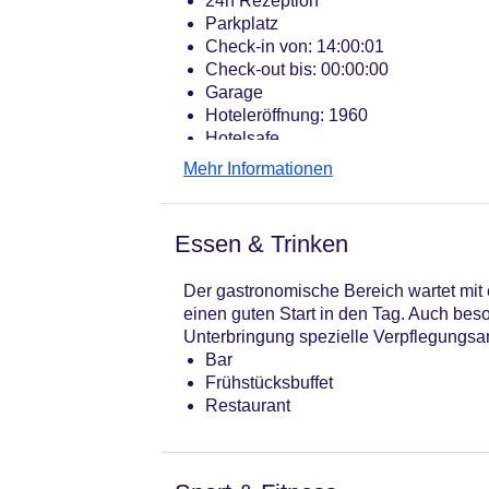
24h Rezeption
Parkplatz
Check-in von: 14:00:01
Check-out bis: 00:00:00
Garage
Hoteleröffnung: 1960
Hotelsafe
WLAN/WiFi im Hotel
Mehr Informationen
Lift
Anzahl der Aufzüge: 1
Haustiere
Essen & Trinken
Sonnenterrasse
Gesamtanzahl der Stockwerke: 5
Der gastronomische Bereich wartet mit e
Gesamtanzahl der Zimmer: 35
einen guten Start in den Tag. Auch beso
Zahlungsarten: American Express, M
Unterbringung spezielle Verpflegungsan
Landeskategorie: 3 Sterne
Bar
Frühstücksbuffet
Restaurant