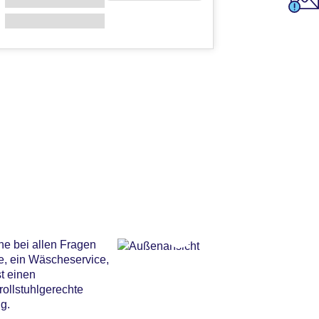
ne bei allen Fragen
e, ein Wäscheservice,
t einen
rollstuhlgerechte
g.