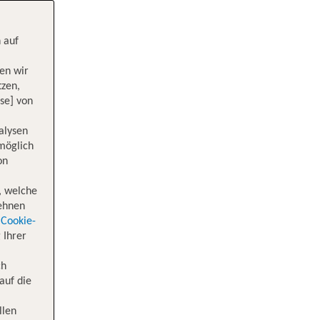
 auf
en wir
tzen,
se] von
alysen
 möglich
on
, welche
lehnen
Cookie-
 Ihrer
ch
auf die
llen