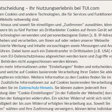
ntscheidung – Ihr Nutzungserlebnis bei TUI.com
en Cookies und andere Technologien, die für Services und Funktionen
Website notwendig sind.
hinaus und soweit Sie einwilligen und „Zustimmen“ auswählen, könn
sere bis zu fünf Partner als Drittanbieter Cookies auf Ihrem Gerät se
Technologien verwenden und personenbezogene Daten [z. B. IP-Adres
rheben und verarbeiten, um Ihnen auf oder neben unserer Webseite
lisierte Werbung und Inhalte vorzuschlagen sowie Messungen und An
ühren. Dabei kann auch ein Datentransfer in Drittstaaten [z.B. USA]
o vom EU-Datenschutzniveau abgewichen werden kann und Zugriffe v
n Behörden nicht ausgeschlossen werden können.
en mehr Informationen unter "Einstellungen" finden und entscheiden
und welche auf Cookies basierende Verarbeitung Ihrer Daten Sie ab
eptieren möchten. Weitere Information zu den Cookies finden Sie im
. Zusätzliche Informationen zur auf Cookies basierenden Verarbeitung
inden Sie im
Datenschutz-Hinweis
. Sie können zudem jederzeit Ihre
dung über "Cookie-Einstellungen" [in der Fußzeile der Webseite] dur
ten der Kategorien widerrufen. Ein solcher Widerruf wirkt sich nicht 
igkeit der bis zum Widerruf erfolgten Verarbeitung aus. Soweit Sie
Hotelinformationen
Lage
Bewertungen
en“ wählen und Ihre Zustimmung verweigern, können keine individue