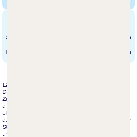
Benczur,
Benczúr utca 35, Budapest, Ungarn
Entfernungen
Stadtzentrum/Ortszentrum
200 m
Bahnhof
104.2 km
Lage & Umgebung
Das Hotel befindet sich in einer eleganten Gegend.
Zu Fuß sind der Heldenplatz, die Andrássy-Straße,
die Széchenyi-Bäder, der Stadtpark und die
öffentlichen Verkehrsmittel bequem zu erreichen,
dennoch liegt das Hotel abgeschieden vom Lärm der
Stadt. Der Flughafen Budapest ist mit dem Auto in
ungefähr 20 min zu erreichen.