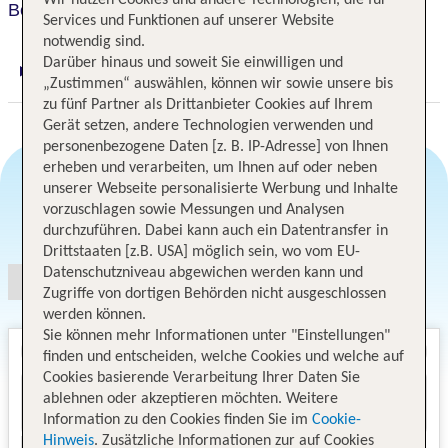
Wir nutzen Cookies und andere Technologien, die für
Benczur
Services und Funktionen auf unserer Website
notwendig sind.
Darüber hinaus und soweit Sie einwilligen und
Digitaler und telefonischer 24/7 TUI Service
„Zustimmen“ auswählen, können wir sowie unsere bis
zu fünf Partner als Drittanbieter Cookies auf Ihrem
Gerät setzen, andere Technologien verwenden und
personenbezogene Daten [z. B. IP-Adresse] von Ihnen
erheben und verarbeiten, um Ihnen auf oder neben
unserer Webseite personalisierte Werbung und Inhalte
vorzuschlagen sowie Messungen und Analysen
Angebotsauswahl
durchzuführen. Dabei kann auch ein Datentransfer in
Drittstaaten [z.B. USA] möglich sein, wo vom EU-
Datenschutzniveau abgewichen werden kann und
Zugriffe von dortigen Behörden nicht ausgeschlossen
werden können.
Sie können mehr Informationen unter "Einstellungen"
finden und entscheiden, welche Cookies und welche auf
Cookies basierende Verarbeitung Ihrer Daten Sie
ablehnen oder akzeptieren möchten. Weitere
Information zu den Cookies finden Sie im
Cookie-
Hinweis
. Zusätzliche Informationen zur auf Cookies