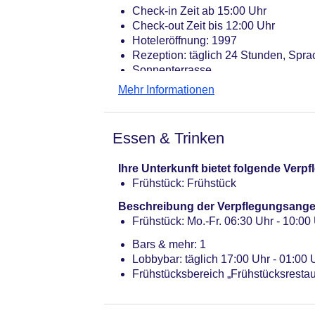
Check-in Zeit ab 15:00 Uhr
Check-out Zeit bis 12:00 Uhr
Hoteleröffnung: 1997
Rezeption: täglich 24 Stunden, Spra
Sonnenterrasse
Internet: WLAN/WiFi, im gesamten H
Mehr Informationen
Zahlungsarten: TUI Card / VISA, Ma
Haustier: Hund erlaubt: pro Nacht c
Anfrage & Reservierung notwendig
Essen & Trinken
Parkmöglichkeiten: Garage: pro Nac
Gebäudeanzahl: 1, Etagen: 6, Zimme
Ihre Unterkunft bietet folgende Ver
Landeskategorie: 3,5 Sterne
Frühstück: Frühstück
Beschreibung der Verpflegungsange
Frühstück: Mo.-Fr. 06:30 Uhr - 10:00 
Bars & mehr: 1
Lobbybar: täglich 17:00 Uhr - 01:00 
Frühstücksbereich „Frühstücksrestau