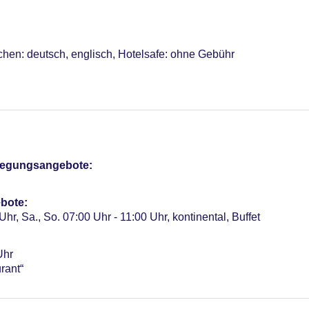
chen: deutsch, englisch, Hotelsafe: ohne Gebühr
otel (Anlage): ohne Gebühr
sterCard, American Express, Diners, EC Karte/Maestro
a. 15.00 EUR, Anfrage & Reservierung notwendig, Katze erlaubt
ht ca. 17 EUR, Anfrage & Reservierung notwendig
r: 131
pflegungsangebote:
bote:
Uhr, Sa., So. 07:00 Uhr - 11:00 Uhr, kontinental, Buffet
Uhr
rant“