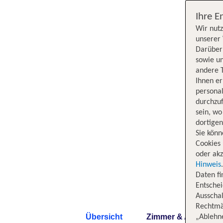
Ihre E
Wir nutz
unserer 
Darüber 
sowie un
andere 
Ihnen e
persona
durchzuf
sein, w
dortige
Sie könn
Cookies 
oder akz
Hinweis
Daten f
Entschei
Ausschal
Rechtmäß
Übersicht
Zimmer & Angebote
„Ablehn