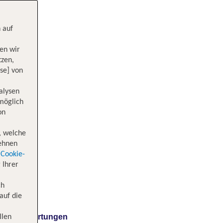
 auf
en wir
tzen,
se] von
alysen
 möglich
on
, welche
lehnen
Cookie-
 Ihrer
ch
auf die
Bewertungen
llen