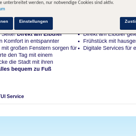
 unterbreitet werden, nur notwendige Cookies sind aktiv.
sum
Highlights
hnen
Einstellungen
Zust
 Seite!
Direkt am Elbufer
Direkt am Elbufer ge
n Komfort in entspannter
Frühstück mit hausge
mit großen Fenstern sorgen für
Digitale Services für 
arte den Tag mit einem
e die Stadt mit ihren
alles bequem zu Fuß
TUI Service