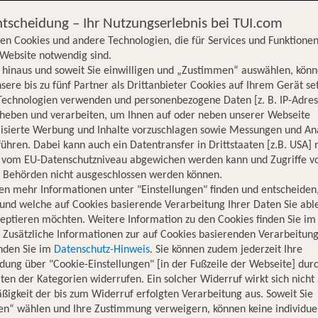
ntscheidung – Ihr Nutzungserlebnis bei TUI.com
en Cookies und andere Technologien, die für Services und Funktionen
Website notwendig sind.
hinaus und soweit Sie einwilligen und „Zustimmen“ auswählen, könn
sere bis zu fünf Partner als Drittanbieter Cookies auf Ihrem Gerät se
Technologien verwenden und personenbezogene Daten [z. B. IP-Adres
rheben und verarbeiten, um Ihnen auf oder neben unserer Webseite
lisierte Werbung und Inhalte vorzuschlagen sowie Messungen und An
ühren. Dabei kann auch ein Datentransfer in Drittstaaten [z.B. USA]
o vom EU-Datenschutzniveau abgewichen werden kann und Zugriffe v
n Behörden nicht ausgeschlossen werden können.
en mehr Informationen unter "Einstellungen" finden und entscheiden
und welche auf Cookies basierende Verarbeitung Ihrer Daten Sie ab
eptieren möchten. Weitere Information zu den Cookies finden Sie im
. Zusätzliche Informationen zur auf Cookies basierenden Verarbeitung
inden Sie im
Datenschutz-Hinweis
. Sie können zudem jederzeit Ihre
dung über "Cookie-Einstellungen" [in der Fußzeile der Webseite] dur
ten der Kategorien widerrufen. Ein solcher Widerruf wirkt sich nicht 
igkeit der bis zum Widerruf erfolgten Verarbeitung aus. Soweit Sie
Hotelinformationen
Nachhaltigkeit
Lage
en“ wählen und Ihre Zustimmung verweigern, können keine individue