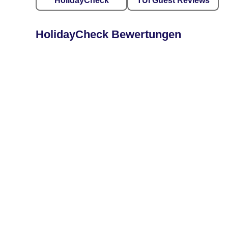
HolidayCheck
TUI Guest Reviews
HolidayCheck Bewertungen