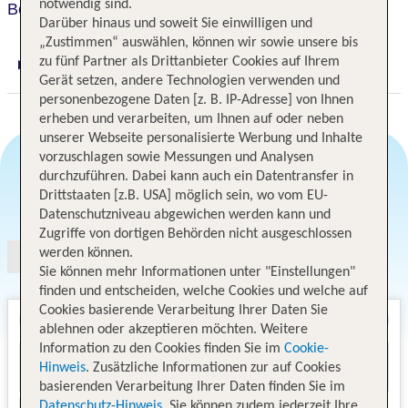
notwendig sind.
Best Western Plus Vancouver Airport Hotel
Darüber hinaus und soweit Sie einwilligen und
„Zustimmen“ auswählen, können wir sowie unsere bis
zu fünf Partner als Drittanbieter Cookies auf Ihrem
Digitaler und telefonischer 24/7 TUI Service
Gerät setzen, andere Technologien verwenden und
personenbezogene Daten [z. B. IP-Adresse] von Ihnen
erheben und verarbeiten, um Ihnen auf oder neben
unserer Webseite personalisierte Werbung und Inhalte
vorzuschlagen sowie Messungen und Analysen
durchzuführen. Dabei kann auch ein Datentransfer in
Drittstaaten [z.B. USA] möglich sein, wo vom EU-
Angebotsauswahl
Datenschutzniveau abgewichen werden kann und
Zugriffe von dortigen Behörden nicht ausgeschlossen
werden können.
Sie können mehr Informationen unter "Einstellungen"
finden und entscheiden, welche Cookies und welche auf
Cookies basierende Verarbeitung Ihrer Daten Sie
ablehnen oder akzeptieren möchten. Weitere
Information zu den Cookies finden Sie im
Cookie-
Hinweis
. Zusätzliche Informationen zur auf Cookies
basierenden Verarbeitung Ihrer Daten finden Sie im
Datenschutz-Hinweis
. Sie können zudem jederzeit Ihre