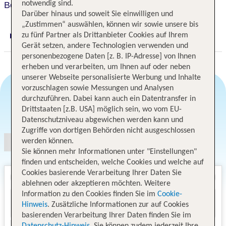
notwendig sind.
Best Western Premier CHC Airport
Darüber hinaus und soweit Sie einwilligen und
„Zustimmen“ auswählen, können wir sowie unsere bis
zu fünf Partner als Drittanbieter Cookies auf Ihrem
Digitaler und telefonischer 24/7 TUI Service
Gerät setzen, andere Technologien verwenden und
personenbezogene Daten [z. B. IP-Adresse] von Ihnen
erheben und verarbeiten, um Ihnen auf oder neben
unserer Webseite personalisierte Werbung und Inhalte
vorzuschlagen sowie Messungen und Analysen
durchzuführen. Dabei kann auch ein Datentransfer in
Drittstaaten [z.B. USA] möglich sein, wo vom EU-
Angebotsauswahl
Datenschutzniveau abgewichen werden kann und
Zugriffe von dortigen Behörden nicht ausgeschlossen
werden können.
Sie können mehr Informationen unter "Einstellungen"
finden und entscheiden, welche Cookies und welche auf
Cookies basierende Verarbeitung Ihrer Daten Sie
ablehnen oder akzeptieren möchten. Weitere
Information zu den Cookies finden Sie im
Cookie-
Hinweis
. Zusätzliche Informationen zur auf Cookies
basierenden Verarbeitung Ihrer Daten finden Sie im
Datenschutz-Hinweis
. Sie können zudem jederzeit Ihre