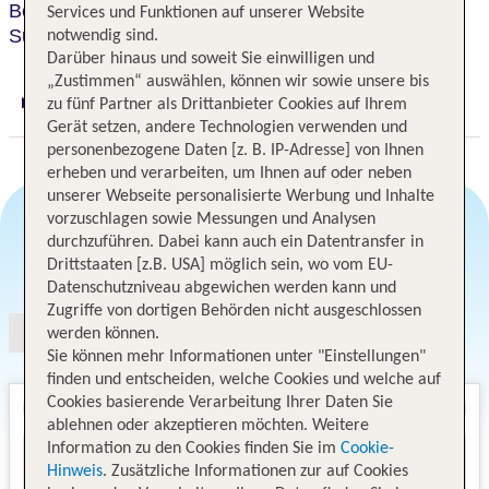
Best Western Premier Chateau Granville Hotel &
Services und Funktionen auf unserer Website
Suites & Conference Centre
notwendig sind.
Darüber hinaus und soweit Sie einwilligen und
„Zustimmen“ auswählen, können wir sowie unsere bis
zu fünf Partner als Drittanbieter Cookies auf Ihrem
Digitaler und telefonischer 24/7 TUI Service
Gerät setzen, andere Technologien verwenden und
personenbezogene Daten [z. B. IP-Adresse] von Ihnen
erheben und verarbeiten, um Ihnen auf oder neben
unserer Webseite personalisierte Werbung und Inhalte
vorzuschlagen sowie Messungen und Analysen
durchzuführen. Dabei kann auch ein Datentransfer in
Angebotsauswahl
Drittstaaten [z.B. USA] möglich sein, wo vom EU-
Datenschutzniveau abgewichen werden kann und
Zugriffe von dortigen Behörden nicht ausgeschlossen
werden können.
Sie können mehr Informationen unter "Einstellungen"
finden und entscheiden, welche Cookies und welche auf
Cookies basierende Verarbeitung Ihrer Daten Sie
ablehnen oder akzeptieren möchten. Weitere
Information zu den Cookies finden Sie im
Cookie-
Hinweis
. Zusätzliche Informationen zur auf Cookies