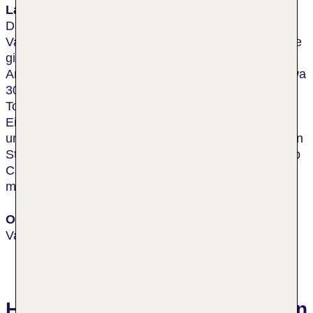
Lage & Umgebung
Das Hotel befindet sich im Stadtzentrum von
Vancouver, unweit des Yaletown. Direkt am Gebäude
gibt es zahlreiche Restaurants, Bars sowie eine
Anschlussstelle an das öffentliche Verkehrsnetz. Etwa
300 m entfernt befindet sich das nächste
Touristenzentrum, eine bunte Vielfalt an
Einkaufsmöglichkeit ferner die Robson Street. In
ungefähr 10 Autominuten erreichen die Besucher den
Strand, das GM and BC Stadium und den Cruiseship
Canada Place. Nach etwa 10 Gehminuten kommt
man in die Stadt Richmond.
Ort
Vancouver
Hotelbewertungen Best Western