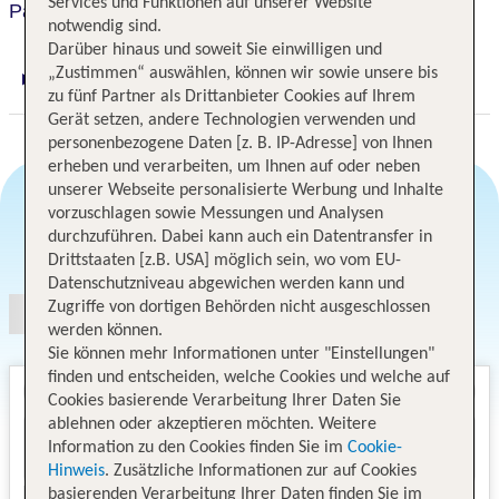
Services und Funktionen auf unserer Website
Parkhotel Engelsburg, BW Premier Collection
notwendig sind.
Darüber hinaus und soweit Sie einwilligen und
„Zustimmen“ auswählen, können wir sowie unsere bis
Digitaler und telefonischer 24/7 TUI Service
zu fünf Partner als Drittanbieter Cookies auf Ihrem
Gerät setzen, andere Technologien verwenden und
personenbezogene Daten [z. B. IP-Adresse] von Ihnen
erheben und verarbeiten, um Ihnen auf oder neben
unserer Webseite personalisierte Werbung und Inhalte
vorzuschlagen sowie Messungen und Analysen
durchzuführen. Dabei kann auch ein Datentransfer in
Angebotsauswahl
Drittstaaten [z.B. USA] möglich sein, wo vom EU-
Datenschutzniveau abgewichen werden kann und
Zugriffe von dortigen Behörden nicht ausgeschlossen
werden können.
Sie können mehr Informationen unter "Einstellungen"
finden und entscheiden, welche Cookies und welche auf
Cookies basierende Verarbeitung Ihrer Daten Sie
ablehnen oder akzeptieren möchten. Weitere
Information zu den Cookies finden Sie im
Cookie-
Hinweis
. Zusätzliche Informationen zur auf Cookies
basierenden Verarbeitung Ihrer Daten finden Sie im