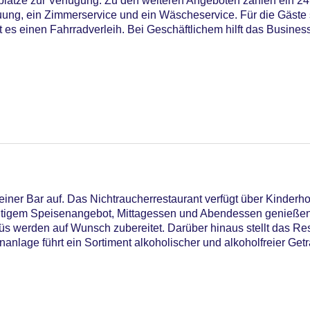
lätze zur Verfügung. Zu den weiteren Angeboten zählen ein 24h
euung, ein Zimmerservice und ein Wäscheservice. Für die Gäste
t es einen Fahrradverleih. Bei Geschäftlichem hilft das Busines
iner Bar auf. Das Nichtraucherrestaurant verfügt über Kinderhoc
ältigem Speisenangebot, Mittagessen und Abendessen genießen
s werden auf Wunsch zubereitet. Darüber hinaus stellt das Res
bühr, Outdoor Pool, Liegen am Pool
anlage führt ein Sortiment alkoholischer und alkoholfreier Get
astercard, Visa