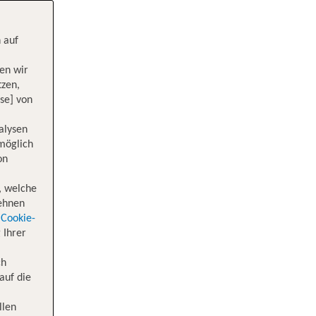
 auf
en wir
tzen,
se] von
alysen
 möglich
on
, welche
lehnen
Cookie-
 Ihrer
ch
auf die
llen