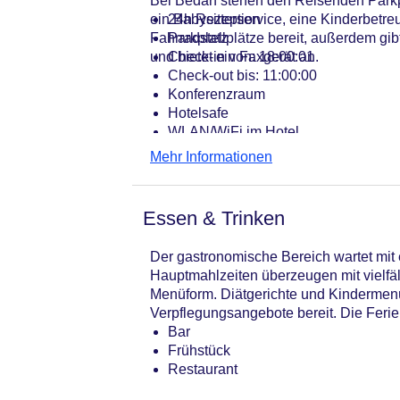
Bei Bedarf stehen den Reisenden Parkp
ein Babysitterservice, eine Kinderbetr
24h Rezeption
Fahrradstellplätze bereit, außerdem gib
Parkplatz
und bietet ein Faxgerät an.
Check-in von: 18:00:01
Check-out bis: 11:00:00
Konferenzraum
Hotelsafe
WLAN/WiFi im Hotel
Lift
Mehr Informationen
Minimarkt
Anzahl der Konferenzräume: 1
Anzahl der Aufzüge: 1
Essen & Trinken
Haustiere
Zimmerservice
Der gastronomische Bereich wartet mit e
Sonnenterrasse
Hauptmahlzeiten überzeugen mit vielf
Gesamtanzahl der Zimmer: 133
Menüform. Diätgerichte und Kindermenü
Pools:Beheizter Außenpool: ohne Ge
Verpflegungsangebote bereit. Die Ferien
Zahlungsarten: American Express, M
Bar
Landeskategorie: 4 Sterne
Frühstück
Restaurant