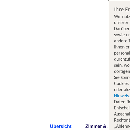
Ihre E
Wir nutz
unserer 
Darüber 
sowie un
andere 
Ihnen e
persona
durchzuf
sein, w
dortige
Sie könn
Cookies 
oder akz
Hinweis
Daten f
Entschei
Ausschal
Rechtmäß
Übersicht
Zimmer & Angebote
„Ablehn