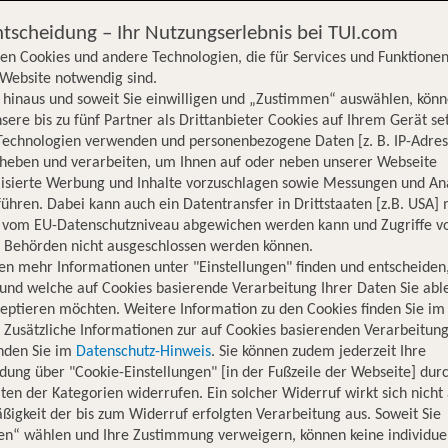
ntscheidung – Ihr Nutzungserlebnis bei TUI.com
en Cookies und andere Technologien, die für Services und Funktionen
Website notwendig sind.
hinaus und soweit Sie einwilligen und „Zustimmen“ auswählen, könn
sere bis zu fünf Partner als Drittanbieter Cookies auf Ihrem Gerät se
Technologien verwenden und personenbezogene Daten [z. B. IP-Adres
rheben und verarbeiten, um Ihnen auf oder neben unserer Webseite
lisierte Werbung und Inhalte vorzuschlagen sowie Messungen und An
ühren. Dabei kann auch ein Datentransfer in Drittstaaten [z.B. USA]
o vom EU-Datenschutzniveau abgewichen werden kann und Zugriffe v
n Behörden nicht ausgeschlossen werden können.
en mehr Informationen unter "Einstellungen" finden und entscheiden
und welche auf Cookies basierende Verarbeitung Ihrer Daten Sie ab
eptieren möchten. Weitere Information zu den Cookies finden Sie im
. Zusätzliche Informationen zur auf Cookies basierenden Verarbeitung
inden Sie im
Datenschutz-Hinweis
. Sie können zudem jederzeit Ihre
dung über "Cookie-Einstellungen" [in der Fußzeile der Webseite] dur
ten der Kategorien widerrufen. Ein solcher Widerruf wirkt sich nicht 
igkeit der bis zum Widerruf erfolgten Verarbeitung aus. Soweit Sie
Hotelinformationen
Lage
Bewertungen
en“ wählen und Ihre Zustimmung verweigern, können keine individue