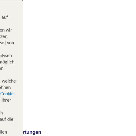
 auf
en wir
tzen,
se] von
alysen
 möglich
on
, welche
lehnen
Cookie-
 Ihrer
ch
auf die
Bewertungen
llen