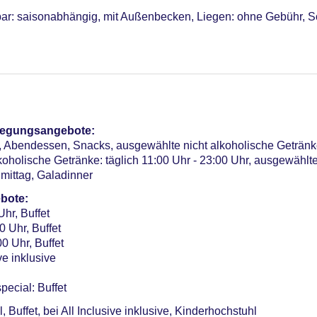
bar: saisonabhängig, mit Außenbecken, Liegen: ohne Gebühr, 
el (Anlage): ohne Gebühr, ca. 0 EUR, bei All Inclusive inklusi
zahlung
sterCard, EC Karte/Maestro
t überdacht: ohne Gebühr
pflegungsangebote:
n, Abendessen, Snacks, ausgewählte nicht alkoholische Getränke
koholische Getränke: täglich 11:00 Uhr - 23:00 Uhr, ausgewählt
mittag, Galadinner
bote:
Uhr, Buffet
0 Uhr, Buffet
0 Uhr, Buffet
ve inklusive
pecial: Buffet
, Buffet, bei All Inclusive inklusive, Kinderhochstuhl