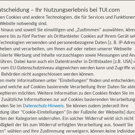
ntscheidung – Ihr Nutzungserlebnis bei TUI.com
en Cookies und andere Technologien, die für Services und Funktionen
Website notwendig sind.
hinaus und soweit Sie einwilligen und „Zustimmen“ auswählen, könn
sere bis zu fünf Partner als Drittanbieter Cookies auf Ihrem Gerät se
Technologien verwenden und personenbezogene Daten [z. B. IP-Adres
rheben und verarbeiten, um Ihnen auf oder neben unserer Webseite
lisierte Werbung und Inhalte vorzuschlagen sowie Messungen und An
ühren. Dabei kann auch ein Datentransfer in Drittstaaten [z.B. USA]
o vom EU-Datenschutzniveau abgewichen werden kann und Zugriffe v
n Behörden nicht ausgeschlossen werden können.
en mehr Informationen unter "Einstellungen" finden und entscheiden
und welche auf Cookies basierende Verarbeitung Ihrer Daten Sie ab
eptieren möchten. Weitere Information zu den Cookies finden Sie im
. Zusätzliche Informationen zur auf Cookies basierenden Verarbeitung
inden Sie im
Datenschutz-Hinweis
. Sie können zudem jederzeit Ihre
dung über "Cookie-Einstellungen" [in der Fußzeile der Webseite] dur
ten der Kategorien widerrufen. Ein solcher Widerruf wirkt sich nicht 
igkeit der bis zum Widerruf erfolgten Verarbeitung aus. Soweit Sie
Hotelinformationen
Nachhaltigkeit
Lage
en“ wählen und Ihre Zustimmung verweigern, können keine individue