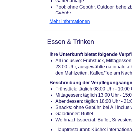
Gartenanlage
Pool: ohne Gebühr, Outdoor, beheiz
Gebühr
Internet: WLAN/WiFi, im gesamten Hot
Mehr Informationen
Internetterminal: gegen Gebühr, Bar
Wäscheservice
Zahlungsarten: TUI Card / VISA, Ma
Essen & Trinken
Haustiere nicht erlaubt
Parkmöglichkeiten: Stellplätze, nich
Ihre Unterkunft bietet folgende Ver
Bungalows: 100
All inclusive: Frühstück, Mittagesse
Landeskategorie: 2 Sterne
23:00 Uhr, ausgewählte nationale al
den Mahlzeiten, Kaffee/Tee am Nach
Beschreibung der Verpflegungsange
Frühstück: täglich 08:00 Uhr - 10:00 
Mittagessen: täglich 13:00 Uhr - 15:0
Abendessen: täglich 18:00 Uhr - 21:0
Snacks: ohne Gebühr, bei All Inclusi
Galadinner: Buffet
Weihnachtsspecial: Buffet, Silvesters
Hauptrestaurant: Küche: international