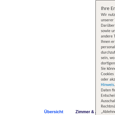
Ihre E
Wir nutz
unserer 
Darüber 
sowie un
andere 
Ihnen e
persona
durchzuf
sein, w
dortige
Sie könn
Cookies 
oder akz
Hinweis
Daten f
Entschei
Ausschal
Rechtmäß
Übersicht
Zimmer & Angebote
„Ablehn