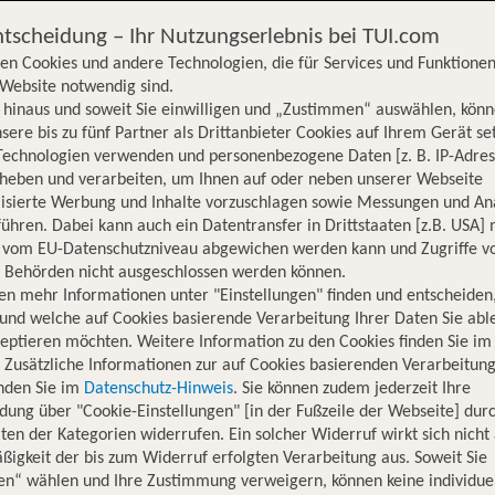
ntscheidung – Ihr Nutzungserlebnis bei TUI.com
en Cookies und andere Technologien, die für Services und Funktionen
Website notwendig sind.
hinaus und soweit Sie einwilligen und „Zustimmen“ auswählen, könn
sere bis zu fünf Partner als Drittanbieter Cookies auf Ihrem Gerät se
Technologien verwenden und personenbezogene Daten [z. B. IP-Adres
rheben und verarbeiten, um Ihnen auf oder neben unserer Webseite
lisierte Werbung und Inhalte vorzuschlagen sowie Messungen und An
ühren. Dabei kann auch ein Datentransfer in Drittstaaten [z.B. USA]
o vom EU-Datenschutzniveau abgewichen werden kann und Zugriffe v
n Behörden nicht ausgeschlossen werden können.
en mehr Informationen unter "Einstellungen" finden und entscheiden
und welche auf Cookies basierende Verarbeitung Ihrer Daten Sie ab
eptieren möchten. Weitere Information zu den Cookies finden Sie im
. Zusätzliche Informationen zur auf Cookies basierenden Verarbeitung
inden Sie im
Datenschutz-Hinweis
. Sie können zudem jederzeit Ihre
dung über "Cookie-Einstellungen" [in der Fußzeile der Webseite] dur
ten der Kategorien widerrufen. Ein solcher Widerruf wirkt sich nicht 
igkeit der bis zum Widerruf erfolgten Verarbeitung aus. Soweit Sie
Hotelinformationen
Lage
Bewertungen
en“ wählen und Ihre Zustimmung verweigern, können keine individue