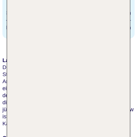
Stadtzentrum/Ortszentrum
300 m
Bahnhof
77.8 km
Lage & Umgebung
Dies Hotel befindet sich in der Nähe eindrucksvoller
Stätten historischer, kultureller und landschaftlicher
Art, alles ist bequem zu Fuß zu erkunden. Es liegt in
einer ruhigen Gegend am Rande der Altstadt und in
der Nähe solch bedeutender Attraktionen, wie etwa
die alte Königsresidenz Wawel und das ehemalige
jüdische Viertel Kazimierz. Der Flughafen von Krakow
ist rund 11 km entfernt, der internationale Flughafen
Katowice etwa 76 km.