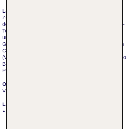
Lage & Umgebung
Zentral an einem charakteristischen kleinen Platz in
der Nähe des Piazzale Roma mit dem Bus- und Pkw-
Terminal, der die Stadt mit dem Flughafen verbindet
und des Bahnhofs Venezia Santa Lucia (ca. 5
Gehminuten). Gäste genießen den Spaziergang zum
Canal Grande, von wo aus man mit dem Vaporetto
(Wasserbus) zum Markusplatz fahren kann. Die Rialto
Brücke erreicht man nach ca. 15 Gehminuten. B:
Piazzale Roma.
Ort
Venedig
Lage
ruhig, Altstadt, zentral, Fußgängerzone, lebhaft