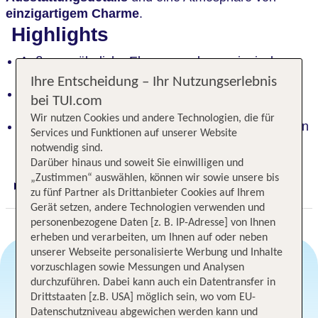
einzigartigem Charme
.
Highlights
Außergewöhnliche Eleganz und venezianischer
Charme
Ihre Entscheidung – Ihr Nutzungserlebnis
Zentraler geht es nicht: Nur 5 Gehminuten zum
bei TUI.com
Canal Grande
Wir nutzen Cookies und andere Technologien, die für
Entdecke Venedigs Schönheit: Die Rialto Brücke in
Services und Funktionen auf unserer Website
15 Gehminuten
notwendig sind.
Darüber hinaus und soweit Sie einwilligen und
„Zustimmen“ auswählen, können wir sowie unsere bis
Digitaler und telefonischer 24/7 TUI Service
zu fünf Partner als Drittanbieter Cookies auf Ihrem
Gerät setzen, andere Technologien verwenden und
personenbezogene Daten [z. B. IP-Adresse] von Ihnen
erheben und verarbeiten, um Ihnen auf oder neben
unserer Webseite personalisierte Werbung und Inhalte
vorzuschlagen sowie Messungen und Analysen
durchzuführen. Dabei kann auch ein Datentransfer in
Angebotsauswahl
Drittstaaten [z.B. USA] möglich sein, wo vom EU-
Datenschutzniveau abgewichen werden kann und