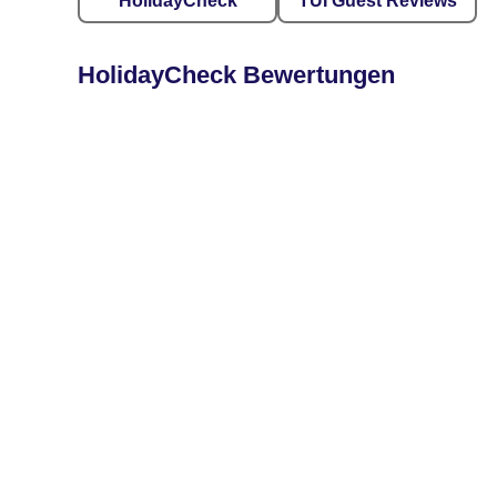
HolidayCheck
TUI Guest Reviews
HolidayCheck Bewertungen