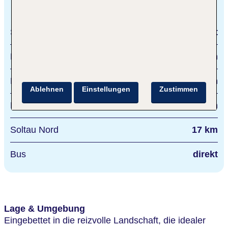
Entfernungen
See
direkt
Hamburg
55 km
Bispingen
2 km
Ablehnen
Einstellungen
Zustimmen
Hamburg
85 km
Soltau Nord
17 km
Bus
direkt
Lage & Umgebung
Eingebettet in die reizvolle Landschaft, die idealer