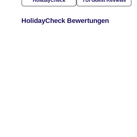
HolidayCheck
TUI Guest Reviews
HolidayCheck Bewertungen