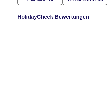
HolidayCheck
TUI Guest Reviews
HolidayCheck Bewertungen